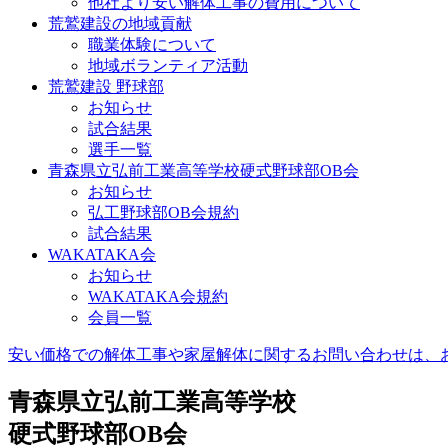
他社より安い解体工事の費用について
荒鷲建設の地域貢献
職業体験について
地域ボランティア活動
荒鷲建設 野球部
お知らせ
試合結果
選手一覧
青森県立弘前工業高等学校硬式野球部OB会
お知らせ
弘工野球部OB会規約
試合結果
WAKATAKA会
お知らせ
WAKATAKA会規約
会員一覧
安い価格での解体工事や家屋解体に関するお問い合わせは、お気軽に荒鷲
青森県立弘前工業高等学校
硬式野球部OB会