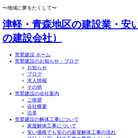
〜地域に夢をたくして〜
津軽・青森地区の建設業・安
の建設会社）
荒鷲建設 ホーム
荒鷲建設のお知らせ・ブログ
お知らせ
ブログ
求人情報
その他
荒鷲建設の会社案内
ご挨拶
会社概要
沿革
荒鷲建設の解体工事について
家屋解体工事について
安い価格でも安心の家屋解体工事の流れ