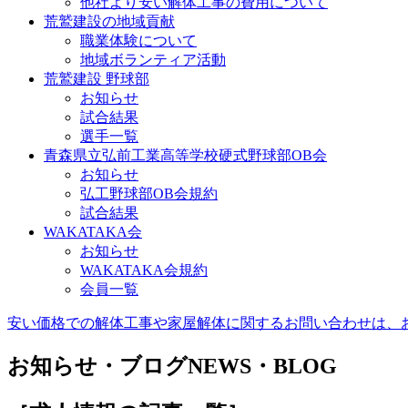
他社より安い解体工事の費用について
荒鷲建設の地域貢献
職業体験について
地域ボランティア活動
荒鷲建設 野球部
お知らせ
試合結果
選手一覧
青森県立弘前工業高等学校硬式野球部OB会
お知らせ
弘工野球部OB会規約
試合結果
WAKATAKA会
お知らせ
WAKATAKA会規約
会員一覧
安い価格での解体工事や家屋解体に関するお問い合わせは、お気軽に荒鷲
お知らせ・ブログ
NEWS・BLOG