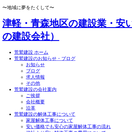
〜地域に夢をたくして〜
津軽・青森地区の建設業・安
の建設会社）
荒鷲建設 ホーム
荒鷲建設のお知らせ・ブログ
お知らせ
ブログ
求人情報
その他
荒鷲建設の会社案内
ご挨拶
会社概要
沿革
荒鷲建設の解体工事について
家屋解体工事について
安い価格でも安心の家屋解体工事の流れ